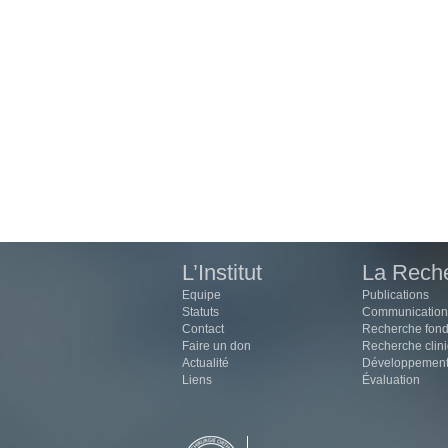
L’Institut
La Rech
Equipe
Publications
Statuts
Communication
Contact
Recherche fon
Faire un don
Recherche clin
Actualité
Développemen
Liens
Évaluation