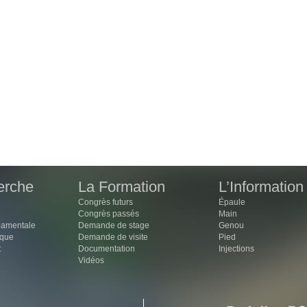
erche
La Formation
L’Information
Congrès futurs
Épaule
Congrès passés
Main
damentale
Demande de stage
Genou
ique
Demande de visite
Pied
t
Documentation
Injections
Vidéos