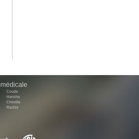
 médicale
Coude
Hanche
Cheville
Rachis