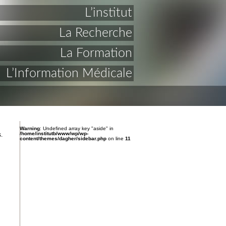
L’institut
La Recherche
La Formation
L’Information Médicale
Warning
: Undefined array key "aside" in
/home/institutb/www/wp/wp-
.
content/themes/dagher/sidebar.php
on line
11