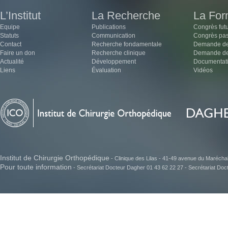
L’Institut
La Recherche
La For
Equipe
Publications
Congrès fut
Statuts
Communication
Congrès pa
Contact
Recherche fondamentale
Demande de
Faire un don
Recherche clinique
Demande de 
Actualité
Développement
Documentat
Liens
Évaluation
Vidéos
Institut de Chirurgie Orthopédique
- Clinique des Lilas - 41-49 avenue du Maréchal J
Pour toute information
- Secrétariat Docteur Dagher 01 43 62 22 27 - Secrétariat Do