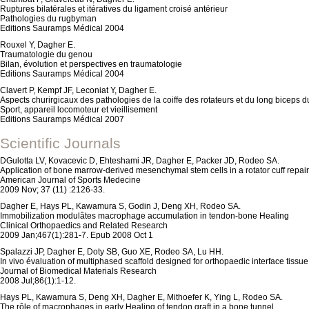
Ruptures bilatérales et itératives du ligament croisé antérieur
Pathologies du rugbyman
Editions Sauramps Médical 2004
Rouxel Y, Dagher E.
Traumatologie du genou
Bilan, évolution et perspectives en traumatologie
Editions Sauramps Médical 2004
Clavert P, Kempf JF, Leconiat Y, Dagher E.
Aspects churirgicaux des pathologies de la coiffe des rotateurs et du long biceps d
Sport, appareil locomoteur et vieillisement
Editions Sauramps Médical 2007
Scientific Journals
DGulotta LV, Kovacevic D, Ehteshami JR, Dagher E, Packer JD, Rodeo SA.
Application of bone marrow-derived mesenchymal stem cells in a rotator cuff repai
American Journal of Sports Medecine
2009 Nov; 37 (11) :2126-33.
Dagher E, Hays PL, Kawamura S, Godin J, Deng XH, Rodeo SA.
Immobilization modulâtes macrophage accumulation in tendon-bone Healing
Clinical Orthopaedics and Related Research
2009 Jan;467(1):281-7. Epub 2008 Oct 1
Spalazzi JP, Dagher E, Doty SB, Guo XE, Rodeo SA, Lu HH.
In vivo évaluation of multiphased scaffold designed for orthopaedic interface tissue
Journal of Biomedical Materials Research
2008 Jul;86(1):1-12.
Hays PL, Kawamura S, Deng XH, Dagher E, Mithoefer K, Ying L, Rodeo SA.
The rôle of macrophages in early Healing of tendon graft in a bone tunnel