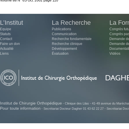
Volume 88 N° 6S Oct. 2002 page 110
L’Institut
La Recherche
La For
Equipe
Publications
Congrès fut
Statuts
Communication
Congrès pa
Contact
Recherche fondamentale
Demande de
Faire un don
Recherche clinique
Demande de 
Actualité
Développement
Documentat
Liens
Évaluation
Vidéos
Institut de Chirurgie Orthopédique
- Clinique des Lilas - 41-49 avenue du Maréchal J
Pour toute information
- Secrétariat Docteur Dagher 01 43 62 22 27 - Secrétariat Do