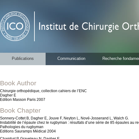
Publications
Communication
Recherche fondamen
Book Author
Chirurgie orthopédique, collection cahiers de l’ENC
Dagher E
Edition Masson Paris 2007
Book Chapter
Sonnery-Cottet B, Dagher E, Jouve F, Neyton L, Nové-Josserand L, Walch G.
Instabilité de l’épaule chez le rugbyman : résultats d’une série de 85 épaules au 
Pathologies du rugbyman
Editions Sauramps Médical 2004
Chambat P, Graveleau N, Dagher E.