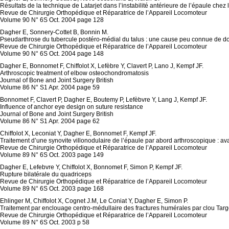
Résultats de la technique de Latarjet dans l’instabilité antérieure de l’épaule che
Revue de Chirurgie Orthopédique et Réparatrice de l’Appareil Locomoteur
Volume 90 N° 6S Oct. 2004 page 128
Dagher E, Sonnery-Cottet B, Bonnin M.
Pseudarthrose du tubercule postéro-médial du talus : une cause peu connue de doul
Revue de Chirurgie Orthopédique et Réparatrice de l’Appareil Locomoteur
Volume 90 N° 6S Oct. 2004 page 148
Dagher E, Bonnomet F, Chiffolot X, Lefèbre Y, Clavert P, Lano J, Kempf JF.
Arthroscopic treatment of elbow osteochondromatosis
Journal of Bone and Joint Surgery British
Volume 86 N° S1 Apr. 2004 page 59
Bonnomet F, Clavert P, Dagher E, Boutemy P, Lefèbvre Y, Lang J, Kempf JF.
Influence of anchor eye design on suture resistance
Journal of Bone and Joint Surgery British
Volume 86 N° S1 Apr. 2004 page 62
Chiffolot X, Leconiat Y, Dagher E, Bonnomet F, Kempf JF.
Traitement d’une synovite villonodulaire de l’épaule par abord arthroscopique : avan
Revue de Chirurgie Orthopédique et Réparatrice de l’Appareil Locomoteur
Volume 89 N° 6S Oct. 2003 page 149
Dagher E, Lefebvre Y, Chiffolot X, Bonnomet F, Simon P, Kempf JF.
Rupture bilatérale du quadriceps
Revue de Chirurgie Orthopédique et Réparatrice de l’Appareil Locomoteur
Volume 89 N° 6S Oct. 2003 page 168
Ehlinger M, Chiffolot X, Cognet J.M, Le Coniat Y, Dagher E, Simon P.
Traitement par enclouage centro-médullaire des fractures humérales par clou Targ
Revue de Chirurgie Orthopédique et Réparatrice de l’Appareil Locomoteur
Volume 89 N° 6S Oct. 2003 p 58