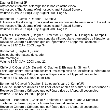
Dagher E, Kempf JF.
Arthroscopic removal of foreign loose bodies of the elbow
Arthroscopy: The Journal of Arthroscopic and Related Surgery
Volume 19 Issue 6 Sup1 July-August 2003 Page 59
Bonnomet F, Clavert P, Dagher E ,Kempf JF.
Influence of the drawing of the eyelet suture anchors on the resistance of the sutur
Arthroscopy: The Journal of Arthroscopic and Related Surgery
Volume 19 Issue 6 Sup1 July-August 2003 Page 23
Chiffolot X, Bonnomet F, Dagher E, Lefebvre Y, Cognet J.M, Elhinger M, Kempf JF.
Traitement arthroscopique d’une synovite villonodulaire pigmentée de l’épaule : à
Revue de Chirurgie Orthopédique et Réparatrice de l’Appareil Locomoteur
Volume 89 N° 2 Avr. 2003 page 34
Bonnomet F, Dagher E, Kempf JF.
L’ostéochondromatose du coude
Rhumatologie
Volume 35 N° 3 Avr. 2003 page 21
Chiffolot X, Cognet J.M, Dujardin C, Dagher E, Ehlinger M, Simon P.
Enclouage centro-médullaire des fractures complexes de l’extrémité supérieure de 
Revue de Chirurgie Orthopédique et Réparatrice de l’Appareil Locomoteur
Volume 88 N° 6S Oct. 2002 page 136
Bonnomet F, Clavert P, Dagher E, Lefèbvre Y, Lano J, Kempf JF.
Etude de l’influence du dessin de l’oeillet des ancres de suture sur la résistance du 
Revue de Chirurgie Orthopédique et Réparatrice de l’Appareil Locomoteur
Volume 88 N° 6S Oct. 2002 page 121
Dagher E, Bonnomet F, Chiffolot X, Lefèbvre Y, Clavert P, Lano J, Kempf JF.
Traitement arthroscopique de l’ostéochondromatose du coude
Revue de Chirurgie Orthopédique et Réparatrice de l’Appareil Locomoteur