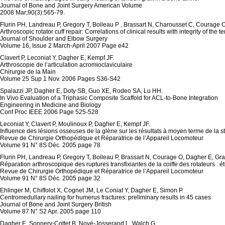
Journal of Bone and Joint Surgery American Volume
2008 Mar;90(3):565-79.
Flurin PH, Landreau P, Gregory T, Boileau P , Brassart N, Charousset C, Courage O
Arthroscopic rotator cuff repair: Correlations of clinical results with integrity of the 
Journal of Shoulder and Elbow Surgery
Volume 16, Issue 2 March-April 2007 Page e42
Clavert P, Leconiat Y, Dagher E, Kempf JF.
Arthroscopie de l’articulation acromioclaviculaire
Chirurgie de la Main
Volume 25 Sup 1 Nov. 2006 Pages S36-S42
Spalazzi JP, Dagher E, Doty SB, Guo XE, Rodeo SA, Lu HH.
In Vivo Evaluation of a Triphasic Composite Scaffold for ACL-to-Bone Integration
Engineering in Medicine and Biology
Conf Proc IEEE 2006 Page 525-528
Leconiat Y, Clavert P, Moulinoux P, Dagher E, Kempf JF.
Influence des lésions osseuses de la glène sur les résultats à moyen terme de la st
Revue de Chirurgie Orthopédique et Réparatrice de l’Appareil Locomoteur
Volume 91 N° 8S Déc. 2005 page 78
Flurin PH, Landreau P, Gregory T, Boileau P, Brassart N, Courage O, Dagher E, Grav
Réparation arthroscopique des ruptures transfixiantes de la coiffe des rotateurs : é
Revue de Chirurgie Orthopédique et Réparatrice de l’Appareil Locomoteur
Volume 91 N° 8S Déc. 2005 page 32
Ehlinger M, Chiffolot X, Cognet JM, Le Coniat Y, Dagher E, Simon P.
Centromedullary nailing for humerus fractures: preliminary results in 45 cases
Journal of Bone and Joint Surgery British
Volume 87 N° S2 Apr. 2005 page 110
Dagher E, Sonnery-Cottet B, Nové-Josserand L, Walch G.