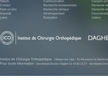
Statuts
Communication
Congrès pa
Contact
Recherche fondamentale
Demande de
Faire un don
Recherche clinique
Demande de 
Actualité
Développement
Documentat
Liens
Évaluation
Vidéos
Institut de Chirurgie Orthopédique
- Clinique des Lilas - 41-49 avenue du Maréchal J
Pour toute information
- Secrétariat Docteur Dagher 01 43 62 22 27 - Secrétariat Do