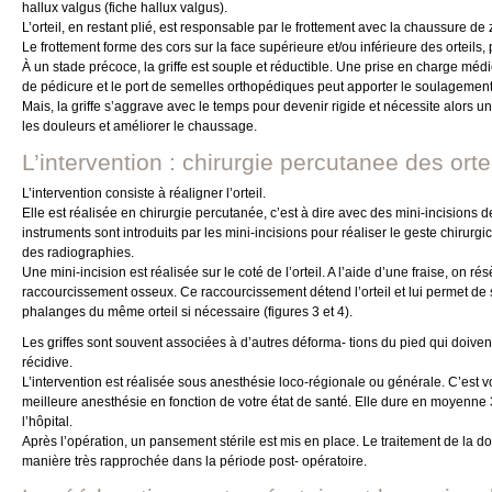
hallux valgus (fiche hallux valgus).
L’orteil, en restant plié, est responsable par le frottement avec la chaussure de z
Le frottement forme des cors sur la face supérieure et/ou inférieure des ortei
À un stade précoce, la griffe est souple et réductible. Une prise en charge mé
de pédicure et le port de semelles orthopédiques peut apporter le soulagement
Mais, la griffe s’aggrave avec le temps pour devenir rigide et nécessite alors un
les douleurs et améliorer le chaussage.
L’intervention : chirurgie percutanee des ortei
L’intervention consiste à réaligner l’orteil.
Elle est réalisée en chirurgie percutanée, c’est à dire avec des mini-incisions de
instruments sont introduits par les mini-incisions pour réaliser le geste chirurgi
des radiographies.
Une mini-incision est réalisée sur le coté de l’orteil. A l’aide d’une fraise, on 
raccourcissement osseux. Ce raccourcissement détend l’orteil et lui permet de s
phalanges du même orteil si nécessaire (figures 3 et 4).
Les griffes sont souvent associées à d’autres déforma- tions du pied qui doive
récidive.
L’intervention est réalisée sous anesthésie loco-régionale ou générale. C’est v
meilleure anesthésie en fonction de votre état de santé. Elle dure en moyenne
l’hôpital.
Après l’opération, un pansement stérile est mis en place. Le traitement de la do
manière très rapprochée dans la période post- opératoire.