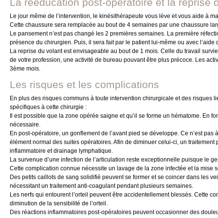
La rééducation post-opératoire et la reprise d
Le jour même de l’intervention, le kinésithérapeute vous lève et vous aide à m
Cette chaussure sera remplacée au bout de 4 semaines par une chaussure larg
Le pansement n’est pas changé les 2 premières semaines. La première réfectio
présence du chirurgien. Puis, il sera fait par le patient lui-même ou avec l’aid
La reprise du volant est envisageable au bout de 1 mois. Celle du travail survi
de votre profession, une activité de bureau pouvant être plus précoce. Les acti
3ème mois.
Les risques et les complications
En plus des risques communs à toute intervention chirurgicale et des risques l
spécifiques à cette chirurgie :
Il est possible que la zone opérée saigne et qu’il se forme un hématome. En fo
nécessaire.
En post-opératoire, un gonflement de l’avant pied se développe. Ce n’est pas 
élément normal des suites opératoires. Afin de diminuer celui-ci, un traitement p
inflammatoire et drainage lymphatique.
La survenue d’une infection de l’articulation reste exceptionnelle puisque le ge
Cette complication connue nécessite un lavage de la zone infectée et la mise s
Des petits caillots de sang solidifié peuvent se former et se coincer dans les 
nécessitant un traitement anti-coagulant pendant plusieurs semaines.
Les nerfs qui entourent l’orteil peuvent être accidentellement blessés. Cette 
diminution de la sensibilité de l’orteil.
Des réactions inflammatoires post-opératoires peuvent occasionner des doule