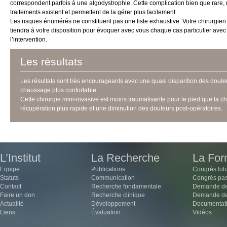
correspondent parfois à une algodystrophie. Cette complication bien que rare,
traitements existent et permettent de la gérer plus facilement.
Les risques énumérés ne constituent pas une liste exhaustive. Votre chirurgie
tiendra à votre disposition pour évoquer avec vous chaque cas particulier avec 
l’intervention.
Les résultats
Les résultats sont très encourageants avec une quasi disparition des douleurs
chaussage plus confortable.
Cette chirurgie mini-invasive est moins traumatisante pour le pied que la c
récupération plus rapide et une diminution des douleurs post-opératoires.
L’Institut
La Recherche
La For
Equipe
Publications
Congrès fut
Statuts
Communication
Congrès pa
Contact
Recherche fondamentale
Demande de
Faire un don
Recherche clinique
Demande de 
Actualité
Développement
Documentat
Liens
Évaluation
Vidéos