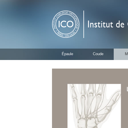
Épaule
Coude
M