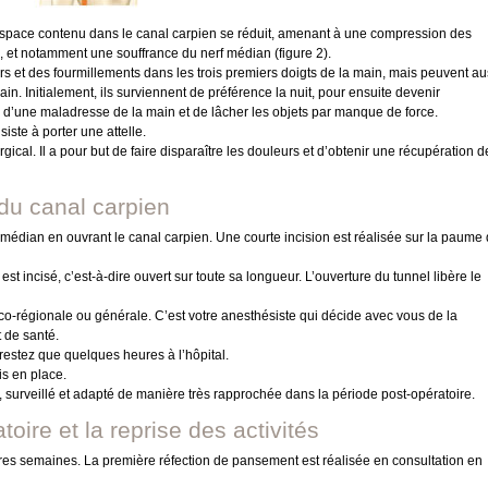
’espace contenu dans le canal carpien se réduit, amenant à une compression des
, et notamment une souffrance du nerf médian (figure 2).
s et des fourmillements dans les trois premiers doigts de la main, mais peuvent au
in. Initialement, ils surviennent de préférence la nuit, pour ensuite devenir
s d’une maladresse de la main et de lâcher les objets par manque de force.
iste à porter une attelle.
rgical. Il a pour but de faire disparaître les douleurs et d’obtenir une récupération d
 du canal carpien
 médian en ouvrant le canal carpien. Une courte incision est réalisée sur la paume
est incisé, c’est-à-dire ouvert sur toute sa longueur. L’ouverture du tunnel libère le
oco-régionale ou générale. C’est votre anesthésiste qui décide avec vous de la
t de santé.
estez que quelques heures à l’hôpital.
is en place.
, surveillé et adapté de manière très rapprochée dans la période post-opératoire.
oire et la reprise des activités
es semaines. La première réfection de pansement est réalisée en consultation en