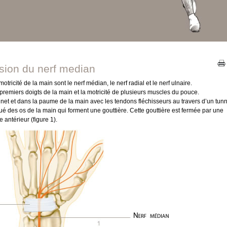
sion du nerf median
otricité de la main sont le nerf médian, le nerf radial et le nerf ulnaire.
 premiers doigts de la main et la motricité de plusieurs muscles du pouce.
gnet et dans la paume de la main avec les tendons fléchisseurs au travers d’un tun
tué des os de la main qui forment une gouttière. Cette gouttière est fermée par une
 antérieur (figure 1).