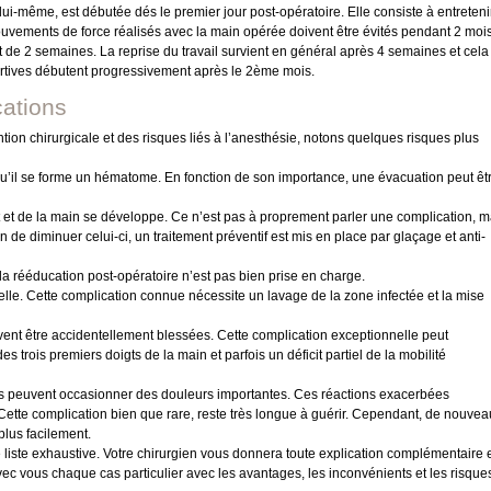
lui-même, est débutée dés le premier jour post-opératoire. Elle consiste à entreteni
ouvements de force réalisés avec la main opérée doivent être évités pendant 2 mois
 de 2 semaines. La reprise du travail survient en général après 4 semaines et cela
portives débutent progressivement après le 2ème mois.
cations
ion chirurgicale et des risques liés à l’anesthésie, notons quelques risques plus
 qu’il se forme un hématome. En fonction de son importance, une évacuation peut êt
 et de la main se développe. Ce n’est pas à proprement parler une complication, m
n de diminuer celui-ci, un traitement préventif est mis en place par glaçage et anti-
 la rééducation post-opératoire n’est pas bien prise en charge.
lle. Cette complication connue nécessite un lavage de la zone infectée et la mise
nt être accidentellement blessées. Cette complication exceptionnelle peut
s trois premiers doigts de la main et parfois un déficit partiel de la mobilité
es peuvent occasionner des douleurs importantes. Ces réactions exacerbées
Cette complication bien que rare, reste très longue à guérir. Cependant, de nouvea
plus facilement.
liste exhaustive. Votre chirurgien vous donnera toute explication complémentaire 
vec vous chaque cas particulier avec les avantages, les inconvénients et les risque