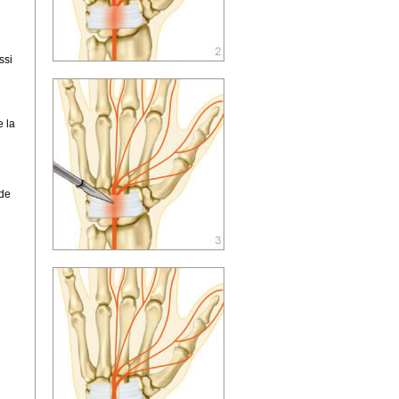
ssi
e la
 de