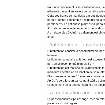
Pour une raison le plus souvent inconnue, l
éléments passant au travers ce canal carpien
Cette souffrance se manifeste par des douleur
parfois toucher l’ensemble des doigts de la ma
permanents. Le patient se plaint aussi parfoi
À un stade précoce, le traitement médical cons
À un stade plus évolué, le traitement est chiru
force.
L’intervention : ouverture
L’intervention consiste à décomprimer le nerf
la main.
Le ligament annulaire antérieur est exposé. Il 
nerf, ainsi décomprimé (figures 3 et 4).
L’intervention est réalisée sous anesthésie l
meilleure anesthésie en fonction de votre éta
Elle dure en moyenne 15 minutes et vous ne r
Après l’opération, un pansement stérile est m
Le traitement de la douleur sera mis en place
La rééducation post-opérat
Le pansement n’est pas changé les 2 premièr
présence du chirurgien.