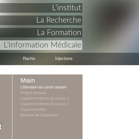
L’institut
La Recherche
La Formation
L’Information Médicale
Rachis
Injections
Main
Libération du canal carpien
Doigt à ressaut
Ligament interne du pouce 1
Ligament interne du pouce 2
Trapézectomie
Maladie de Dupuytren