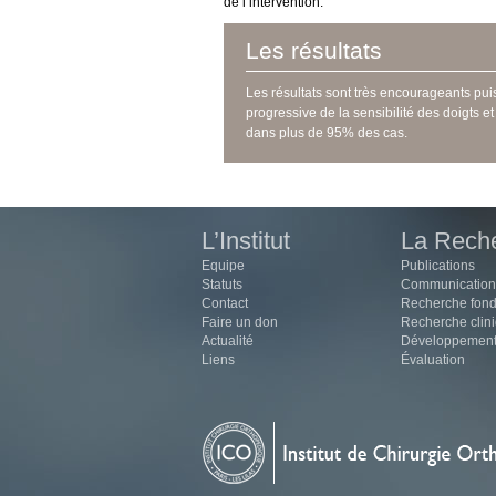
de l’intervention.
Les résultats
Les résultats sont très encourageants pu
progressive de la sensibilité des doigts e
dans plus de 95% des cas.
L’Institut
La Rech
Equipe
Publications
Statuts
Communication
Contact
Recherche fon
Faire un don
Recherche clin
Actualité
Développemen
Liens
Évaluation