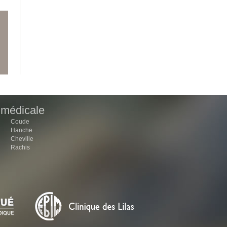
 médicale
Coude
Hanche
Cheville
Rachis