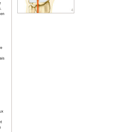
r
.
 en
re
ais
ux
et
s