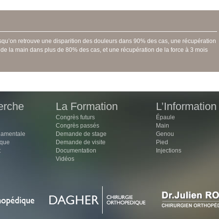
isqu’on retrouve une disparition des douleurs dans 90% des cas, une récupération
t de la main dans plus de 80% des cas, et une récupération de la force à 3 mois
erche
La Formation
L’Information
Congrès futurs
Épaule
Congrès passés
Main
damentale
Demande de stage
Genou
ique
Demande de visite
Pied
t
Documentation
Injections
Vidéos