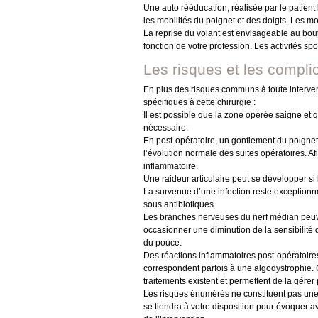
Une auto rééducation, réalisée par le patient 
les mobilités du poignet et des doigts. Les m
La reprise du volant est envisageable au bout
fonction de votre profession. Les activités s
Les risques et les compli
En plus des risques communs à toute intervent
spécifiques à cette chirurgie :
Il est possible que la zone opérée saigne et
nécessaire.
En post-opératoire, un gonflement du poignet
l’évolution normale des suites opératoires. Afi
inflammatoire.
Une raideur articulaire peut se développer si
La survenue d’une infection reste exceptionne
sous antibiotiques.
Les branches nerveuses du nerf médian peuve
occasionner une diminution de la sensibilité de
du pouce.
Des réactions inflammatoires post-opératoir
correspondent parfois à une algodystrophie. 
traitements existent et permettent de la gérer 
Les risques énumérés ne constituent pas une 
se tiendra à votre disposition pour évoquer a